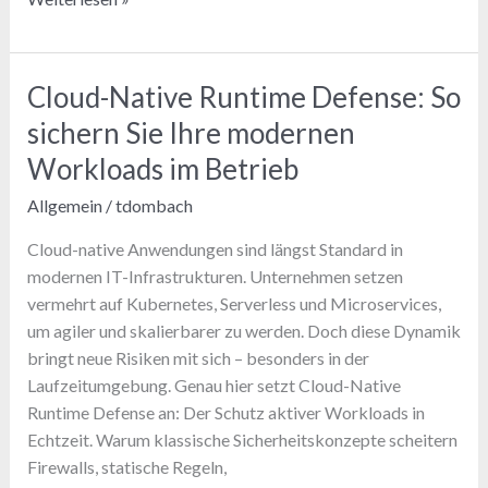
Software-
Supply-
Chain
Cloud-Native Runtime Defense: So
SBOM:
sichern Sie Ihre modernen
So
sichern
Workloads im Betrieb
Sie
Allgemein
/
tdombach
sich
ab
Cloud-native Anwendungen sind längst Standard in
modernen IT-Infrastrukturen. Unternehmen setzen
vermehrt auf Kubernetes, Serverless und Microservices,
um agiler und skalierbarer zu werden. Doch diese Dynamik
bringt neue Risiken mit sich – besonders in der
Laufzeitumgebung. Genau hier setzt Cloud-Native
Runtime Defense an: Der Schutz aktiver Workloads in
Echtzeit. Warum klassische Sicherheitskonzepte scheitern
Firewalls, statische Regeln,