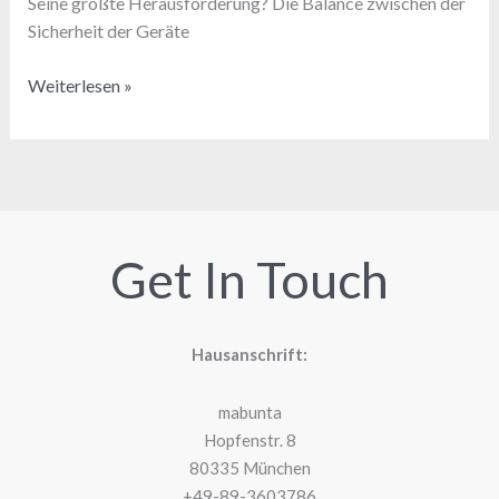
Seine größte Herausforderung? Die Balance zwischen der
Sicherheit der Geräte
Wie
Weiterlesen »
ein
IT-
Admin
mit
macOS
Enterprise
Get In Touch
Privileges
die
Sicherheit
Hausanschrift:
und
Produktivität
mabunta
in
Hopfenstr. 8
den
80335 München
Griff
+49-89-3603786