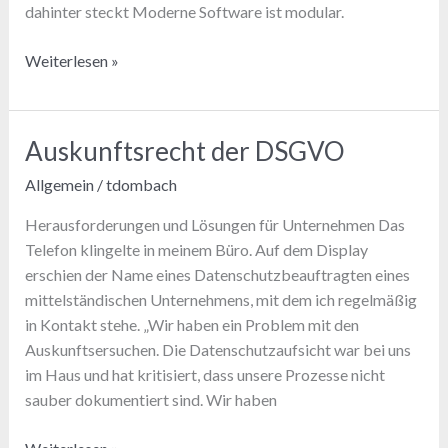
dahinter steckt Moderne Software ist modular.
Code-
Weiterlesen »
to-
Cloud-
Sicherheit:
Auskunftsrecht der DSGVO
Wie
Allgemein
/
tdombach
Sie
Ihre
Herausforderungen und Lösungen für Unternehmen Das
Software-
Telefon klingelte in meinem Büro. Auf dem Display
Pipeline
erschien der Name eines Datenschutzbeauftragten eines
vor
mittelständischen Unternehmens, mit dem ich regelmäßig
Bedrohungen
in Kontakt stehe. „Wir haben ein Problem mit den
schützen
Auskunftsersuchen. Die Datenschutzaufsicht war bei uns
im Haus und hat kritisiert, dass unsere Prozesse nicht
sauber dokumentiert sind. Wir haben
Auskunftsrecht