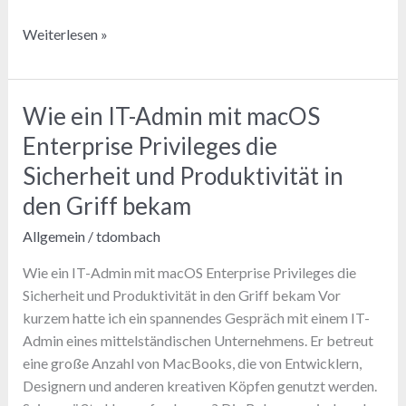
Cyberversicherungen:
Weiterlesen »
Chancen,
Risiken
und
Wie ein IT-Admin mit macOS
die
Enterprise Privileges die
Bedeutung
eines
Sicherheit und Produktivität in
starken
den Griff bekam
Sicherheitsmanagements
Allgemein
/
tdombach
Wie ein IT-Admin mit macOS Enterprise Privileges die
Sicherheit und Produktivität in den Griff bekam Vor
kurzem hatte ich ein spannendes Gespräch mit einem IT-
Admin eines mittelständischen Unternehmens. Er betreut
eine große Anzahl von MacBooks, die von Entwicklern,
Designern und anderen kreativen Köpfen genutzt werden.