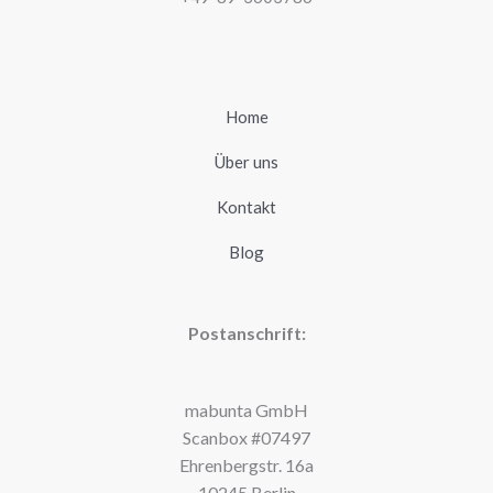
bekam
Home
Über uns
Kontakt
Blog
Postanschrift:
mabunta GmbH
Scanbox #07497
Ehrenbergstr. 16a
10245 Berlin