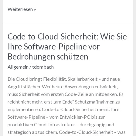
Cloud-
Weiterlesen »
Native
Runtime
Defense:
Code-to-Cloud-Sicherheit: Wie Sie
So
Ihre Software-Pipeline vor
sichern
Sie
Bedrohungen schützen
Ihre
Allgemein
/
tdombach
modernen
Workloads
Die Cloud bringt Flexibilität, Skalierbarkeit – und neue
im
Angriffsflächen. Wer heute Anwendungen entwickelt,
Betrieb
muss Sicherheit vom ersten Code-Zeile an mitdenken. Es
reicht nicht mehr, erst „am Ende“ Schutzmaßnahmen zu
implementieren. Code-to-Cloud-Sicherheit meint: Ihre
Software-Pipeline – vom Entwickler-PC bis zur
produktiven Cloud-Infrastruktur – durchgängig und
strategisch abzusichern. Code-to-Cloud-Sicherheit – was