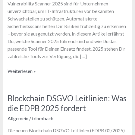
Vulnerability Scanner 2025 sind für Unternehmen
unverzichtbar, um IT-Infrastrukturen vor bekannten
Schwachstellen zu schützen. Automatisierte
Sicherheitsscans helfen Dir, Risiken frühzeitig zu erkennen
– bevor sie ausgenutzt werden. In diesem Artikel erfährst
Du, welche Scanner 2025 führend sind und wie Du das
passende Tool für Deinen Einsatz findest. 2025 stehen Dir
zahlreiche Tools zur Verfügung, die […]
Vulnerability
Weiterlesen »
Scanner
2025:
Die
Blockchain DSGVO Leitlinien: Was
8
die EDPB 2025 fordert
besten
Tools
Allgemein
/
tdombach
im
Die neuen Blockchain DSGVO Leitlinien (EDPB 02/2025)
Vergleich