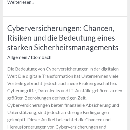
Klimawandel
Weiterlesen »
und
ISO
27001:
Cyberversicherungen: Chancen,
Wie
Risiken und die Bedeutung eines
Unternehmen
jetzt
starken Sicherheitsmanagements
handeln
Allgemein
/
tdombach
müssen
Die Bedeutung von Cyberversicherungen in der digitalen
Welt Die digitale Transformation hat Unternehmen viele
Vorteile gebracht, jedoch auch neue Risiken geschaffen.
Cyberangriffe, Datenlecks und IT-Ausfälle gehören zu den
größten Bedrohungen der heutigen Zeit.
Cyberversicherungen bieten finanzielle Absicherung und
Unterstützung, sind jedoch an strenge Bedingungen
geknüpft. Dieser Artikel beleuchtet die Chancen und
Herausforderungen von Cyberversicherungen und